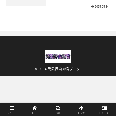
2025.05.24
© 2024 元限界自衛官ブログ.
メニュー
ホーム
検索
トップ
サイドバー