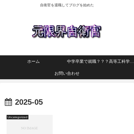
自衛官を退職してブログを始めた
ホーム
中学卒業で就職？？？高等工科学校を選んだ理由
お問い合わせ
2025-05
Uncategorized